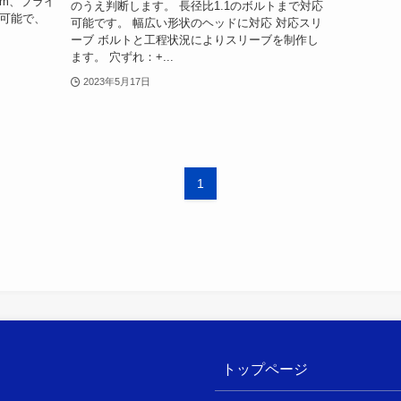
mm、ブライ
のうえ判断します。 長径比1.1のボルトまで対応
応可能で、
可能です。 幅広い形状のヘッドに対応 対応スリ
ーブ ボルトと工程状況によりスリーブを制作し
ます。 穴ずれ：+...
2023年5月17日
1
トップページ