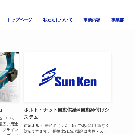
トップページ
私たちについて
事業内容
事業部
rchive –
」
ボルト・ナット自動供給&自動締付けシ
ステム
ム リベッ
幅広い用途
対応ボルト 長径比（L/D>1.5）であれば問題なく
。ブライン
対応できます。 長径比≦1.5の場合は実物テスト